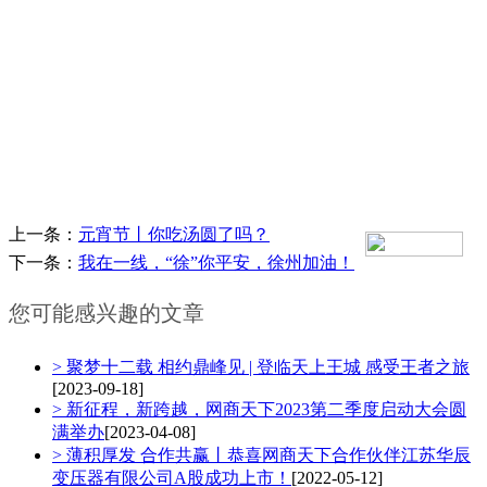
上一条：
元宵节丨你吃汤圆了吗？
下一条：
我在一线，“徐”你平安，徐州加油！
您可能感兴趣的文章
> 聚梦十二载 相约鼎峰见 | 登临天上王城 感受王者之旅
[2023-09-18]
> 新征程，新跨越，网商天下2023第二季度启动大会圆
满举办
[2023-04-08]
> 薄积厚发 合作共赢丨恭喜网商天下合作伙伴江苏华辰
变压器有限公司A股成功上市！
[2022-05-12]