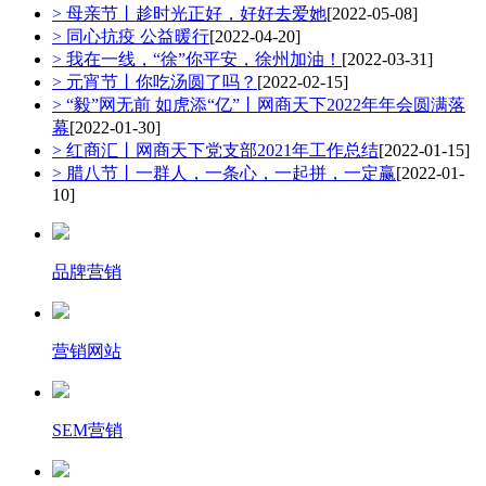
> 母亲节丨趁时光正好，好好去爱她
[2022-05-08]
> 同心抗疫 公益暖行
[2022-04-20]
> 我在一线，“徐”你平安，徐州加油！
[2022-03-31]
> 元宵节丨你吃汤圆了吗？
[2022-02-15]
> “毅”网无前 如虎添“亿”丨网商天下2022年年会圆满落
幕
[2022-01-30]
> 红商汇丨网商天下党支部2021年工作总结
[2022-01-15]
> 腊八节丨一群人，一条心，一起拼，一定赢
[2022-01-
10]
品牌营销
营销网站
SEM营销